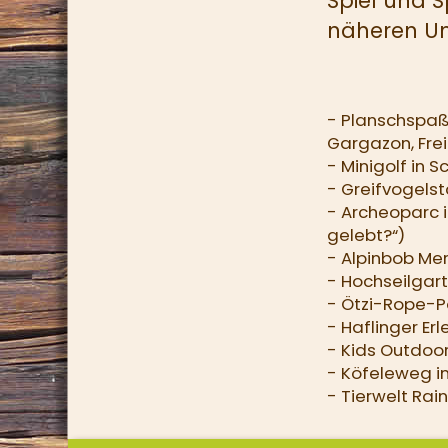
Spiel und S
näheren 
- Planschspaß
Gargazon, Fre
- Minigolf in
- Greifvogelsta
- Archeoparc i
gelebt?“)
- Alpinbob Me
- Hochseilgart
- Ötzi-Rope-P
- Haflinger Er
- Kids Outdo
- Köfeleweg i
- Tierwelt Rain