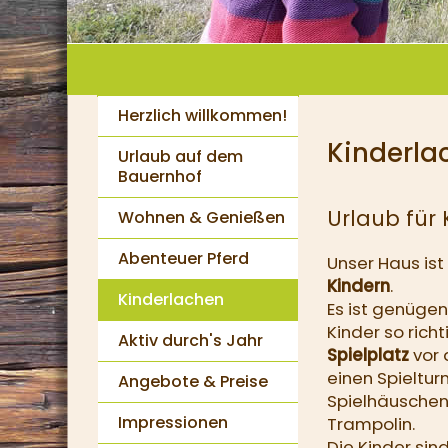
Herzlich willkommen!
Kinderla
Urlaub auf dem
Bauernhof
Urlaub für 
Wohnen & Genießen
Abenteuer Pferd
Unser Haus ist
Kindern
.
Kinderlachen
Es ist genügen
Kinder so rich
Aktiv durch's Jahr
Spielplatz
vor 
einen Spieltur
Angebote & Preise
Spielhäuschen,
Impressionen
Trampolin.
Die Kinder sin