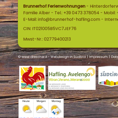
Brunnerhof Ferienwohnungen
-
Hinterdorfer
Familie Alber
-
Tel.: +39 0473 378054
-
Mobil: 
E-Mail:
info@brunnerhof-hafling.com
-
Intern
CIN: IT021005B5VC7JEF76
Mwst-Nr.: 02779400213
© www.drescher.it - Webdesign in Südtirol
|
Impressum
|
Dat