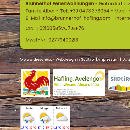
Brunnerhof Ferienwohnungen
-
Hinterdorfer
Familie Alber
-
Tel.: +39 0473 378054
-
Mobil: 
E-Mail:
info@brunnerhof-hafling.com
-
Intern
CIN: IT021005B5VC7JEF76
Mwst-Nr.: 02779400213
© www.drescher.it - Webdesign in Südtirol
|
Impressum
|
Dat